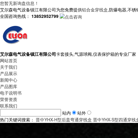
您暂无新询盘信息！
艾尔森电气设备镇江有限公司为您免费提供
铝合金穿线盒
,防爆电器,不
全国咨询热线：
13852952799
艾尔森电气设备镇江有限公司
卡套接头,气源球阀,仪表保护箱的专业厂家
网站首页
关于我们
产品展示
新闻中心
产品图库
电子说明书
荣誉资质
联系我们
站内
站外
热门关键词搜索：
晋中YHX-H型后盖弯通穿线盒
晋中YHX-S型四通穿线