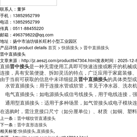
联系人：董笋
手机：13852952799
电话：13852952799
传真：0511-88455220
邮箱：496379822@qq.com
地址：扬中市油坊镇长旺村小型工业园区
产品详情
product details
首页
>
快插接头
>
晋中直插接头
晋中直插接头
文章来源：http://jz.aeszj.com/product947304.html
发表时间：2025-12-8 
直插
晋中接头
是一种无需使用工具即可快速连接或断开的机械或
连接，具有安装便捷、拆卸灵活的特点，广泛应用于家庭装修、
由于当前可获取的信息中未详细提及
晋中直插接头
的具体类型或
水管直插接头
‌：用于连接水管或软管，常见于净水器、洗衣
电气直插接头
‌：如电源插头或信号线接头，用于电线连接，
通用型直插接头
‌：适用于多种场景，如气管接头或电子模块
在选购时，需注意接口尺寸（如分厘单位）、材质（如铜、塑料
上一条：
晋中螺纹管直通接头
下一条：
晋中直形连接头
相关标签:
快插接头
,
直插接头
,