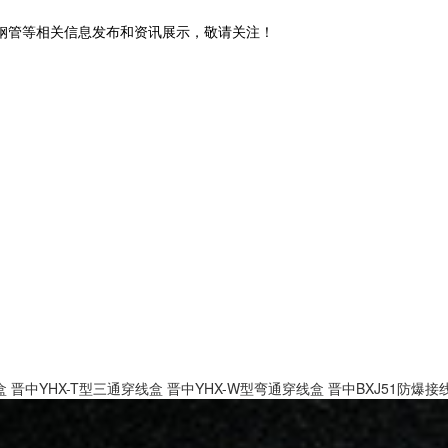
锈钢管等相关信息发布和资讯展示，敬请关注！
盒
晋中YHX-T型三通穿线盒
晋中YHX-W型弯通穿线盒
晋中BXJ51防爆接