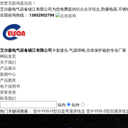
您暂无新询盘信息！
艾尔森电气设备镇江有限公司为您免费提供
铝合金穿线盒
,防爆电器,不
全国咨询热线：
13852952799
艾尔森电气设备镇江有限公司
卡套接头,气源球阀,仪表保护箱的专业厂家
网站首页
关于我们
产品展示
新闻中心
产品图库
电子说明书
荣誉资质
联系我们
站内
站外
热门关键词搜索：
晋中YHX-H型后盖弯通穿线盒
晋中YHX-S型四通穿线