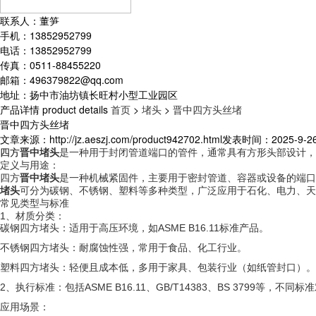
联系人：董笋
手机：13852952799
电话：13852952799
传真：0511-88455220
邮箱：496379822@qq.com
地址：扬中市油坊镇长旺村小型工业园区
产品详情
product details
首页
>
堵头
>
晋中四方头丝堵
晋中四方头丝堵
文章来源：http://jz.aeszj.com/product942702.html
发表时间：2025-9-26 
四方
晋中堵头
是一种用于封闭管道端口的管件，通常具有方形头部设计，
定义与用途：
四方
晋中堵头
是一种机械紧固件，主要用于密封管道、容器或设备的端口
堵头
可分为碳钢、不锈钢、塑料等多种类型，广泛应用于石化、电力、天然
常见类型与标准
1、材质分类：
碳钢四方堵头：适用于高压环境，如
ASME B16.11
标准产品。‌‌
不锈钢四方堵头
：耐腐蚀性强，常用于食品、化工行业。‌‌
塑料四方堵头
：轻便且成本低，多用于家具、包装行业（如纸管封口）。‌‌
2、
执行标准
：包括ASME B16.11、
GB/T14383
、
BS 3799
等，不同标准
应用场景：