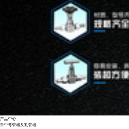
产品中心
晋中弯管器及割管器