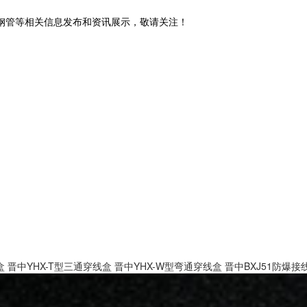
锈钢管等相关信息发布和资讯展示，敬请关注！
盒
晋中YHX-T型三通穿线盒
晋中YHX-W型弯通穿线盒
晋中BXJ51防爆接