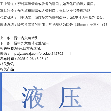
工业管道
：密封高压管道或设备的端口，如石化厂的压力窗口。‌‌
家具制造
：作为桌椅脚塞或方管封口，兼具防滑和美观功能。‌‌
包装材料
：用于纸管、薄膜卷芯的端部保护，如3英寸方形塑料堵头。‌‌
暖通系统
：暖气片管道的封闭，常见规格为
四分（15mm）
至
三寸（75m
上一条：
晋中内六角堵头
下一条：
晋中外六角带法兰堵头
相关标签:
堵头
,
四方头丝堵
,
来源：http://jz.aeszj.com/product942702.html
发布时间：2025-9-26 13:28:19
相关资讯
相关产品