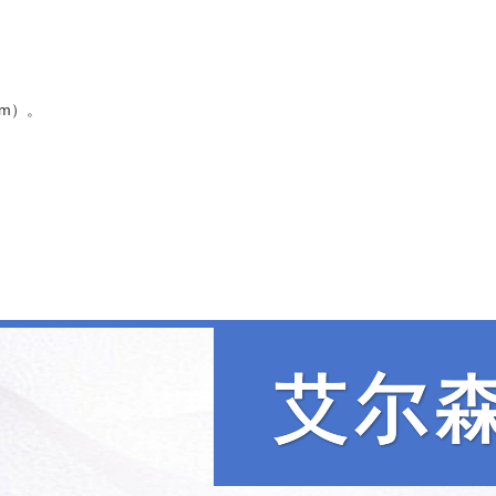
m）
。‌‌