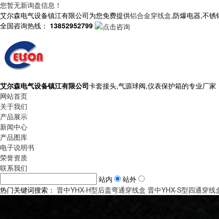
您暂无新询盘信息！
艾尔森电气设备镇江有限公司为您免费提供
铝合金穿线盒
,防爆电器,不
全国咨询热线：
13852952799
艾尔森电气设备镇江有限公司
卡套接头,气源球阀,仪表保护箱的专业厂家
网站首页
关于我们
产品展示
新闻中心
产品图库
电子说明书
荣誉资质
联系我们
站内
站外
热门关键词搜索：
晋中YHX-H型后盖弯通穿线盒
晋中YHX-S型四通穿线