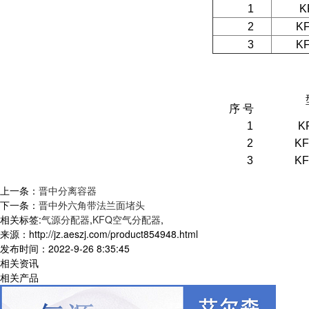
1
K
2
KF
3
KF
序 号
1
K
2
KF
3
KF
上一条：
晋中分离容器
下一条：
晋中外六角带法兰面堵头
相关标签:
气源分配器
,
KFQ空气分配器
,
来源：http://jz.aeszj.com/product854948.html
发布时间：2022-9-26 8:35:45
相关资讯
相关产品