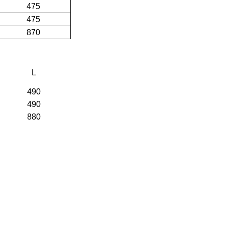
475
475
870
L
490
490
880