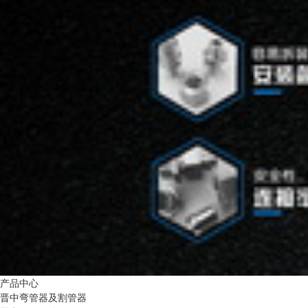
产品中心
晋中弯管器及割管器