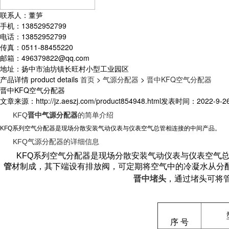
联系人：董笋
手机：13852952799
电话：13852952799
传真：0511-88455220
邮箱：496379822@qq.com
地址：扬中市油坊镇长旺村小型工业园区
产品详情
product details
首页
>
气源分配器
>
晋中KFQ空气分配器
晋中KFQ空气分配器
文章来源：http://jz.aeszj.com/product854948.html
发表时间：2022-9-26 
KFQ
晋中气源分配器
的简单介绍
KFQ系列空气分配器是现场分散安装气动仪表与仪表空气总管相连接的中间产品。
KFQ气源分配器的详细信息
KFQ系列空气分配器是现场分散安装气动仪表与仪表空气总管
管
材制成，其下端设有排放阀，可定期将空气中的冷凝水从分配
晋中堵头
，通过堵头可将
序 号