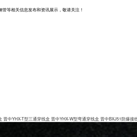
锈钢管等相关信息发布和资讯展示，敬请关注！
盒
晋中YHX-T型三通穿线盒
晋中YHX-W型弯通穿线盒
晋中BXJ51防爆接