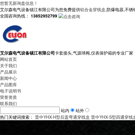
您暂无新询盘信息！
艾尔森电气设备镇江有限公司为您免费提供
铝合金穿线盒
,防爆电器,不
全国咨询热线：
13852952799
艾尔森电气设备镇江有限公司
卡套接头,气源球阀,仪表保护箱的专业厂家
网站首页
关于我们
产品展示
新闻中心
产品图库
电子说明书
荣誉资质
联系我们
站内
站外
热门关键词搜索：
晋中YHX-H型后盖弯通穿线盒
晋中YHX-S型四通穿线