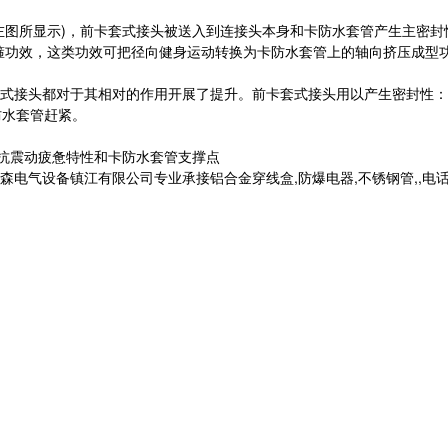
左图所显示)，前卡套式接头被送入到连接头本身和卡防水套管产生主密
箍功效，这类功效可把径向健身运动转换为卡防水套管上的轴向挤压成型
式接头都对于其相对的作用开展了提升。前卡套式接头用以产生密封性：
防水套管赶紧。
的抗震动疲惫特性和卡防水套管支撑点
设备镇江有限公司专业承接铝合金穿线盒,防爆电器,不锈钢管,,电话:138