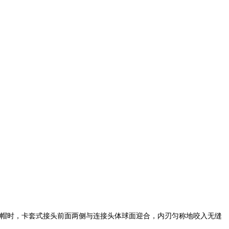
帽时，卡套式接头前面两侧与连接头体球面迎合，内刃匀称地咬入无缝