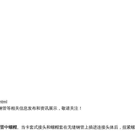
html
锈钢管等相关信息发布和资讯展示，敬请关注！
晋中螺帽
。当卡套式接头和螺帽套在无缝钢管上插进连接头体后，扭紧螺