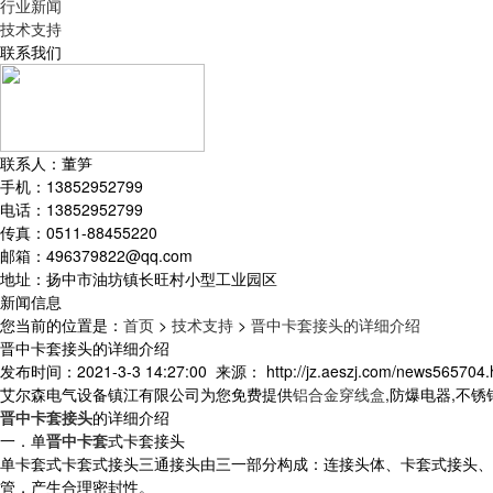
行业新闻
技术支持
联系我们
联系人：董笋
手机：13852952799
电话：13852952799
传真：0511-88455220
邮箱：496379822@qq.com
地址：扬中市油坊镇长旺村小型工业园区
新闻信息
您当前的位置是：
首页
>
技术支持
>
晋中卡套接头的详细介绍
晋中卡套接头的详细介绍
发布时间：2021-3-3 14:27:00 来源：
http://jz.aeszj.com/news565704.
艾尔森电气设备镇江有限公司为您免费提供
铝合金穿线盒
,防爆电器,不
晋中卡套接头
的详细介绍
一．单
晋中卡套
式卡套接头
单卡套式卡套式接头三通接头由三一部分构成：连接头体、卡套式接头、
管，产生合理密封性。