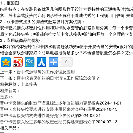
1．框架图
结构特点：在安装具备优秀几何图形样子设计方案特性的三通接头时(如
紧。后卡套式接头的几何图形样子有利于造成优秀的工程项目门铰链-夹
2．双卡套式接头的脚踏式赶紧设计方案优势：
双卡套式接头将密封性作用和对卡防水套管的赶紧作用分离，每一个卡套
后卡套式接头将：■沿径向推动前卡套式接头■沿轴向释放一个合理的卡
3．应用该商品的优势：
■极好的汽体密封性和卡防水套管赶紧功效■便于开展恰当的安裝■很好
铝合金穿线盒哪家好？防爆电器报价是多少？不锈钢管质量怎么样？艾尔森电气
0
上一条：
晋中气源球阀的工作原理及应用
下一条：
晋中仪表保护箱的日常清洁工作应该怎么做？
相关标签：
卡套接头
,
相关新闻：
更多>>
晋中卡套接头的制造严谨且经过多年改进能力更是拔尖
2024-11-21
晋中卡套接头按要求进行安装使用起来才会得心应手
2024-10-13
晋中卡套接头结构先进性能好是业界公认的
2024-08-21
晋中卡套接头经过多年的改进已经变得越来越出众了
2024-07-13
相关产品：