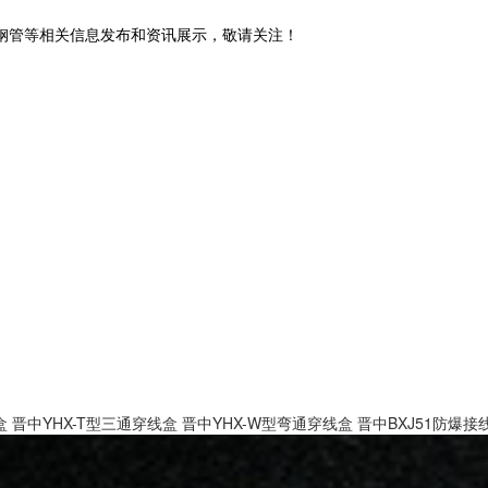
锈钢管等相关信息发布和资讯展示，敬请关注！
盒
晋中YHX-T型三通穿线盒
晋中YHX-W型弯通穿线盒
晋中BXJ51防爆接